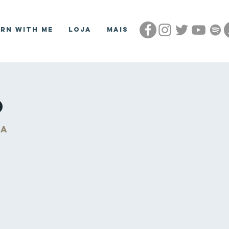
arn With Me
Loja
Mais
o
na