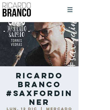
Ricardo
Branco
#SaxForDin
ner
lun, 12 dic
  |  
Mercado