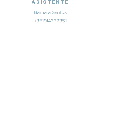
Asistente
Barbara Santos
+351914332351
info@whitesaxevents.com
Lisboa
Patrocina
dores